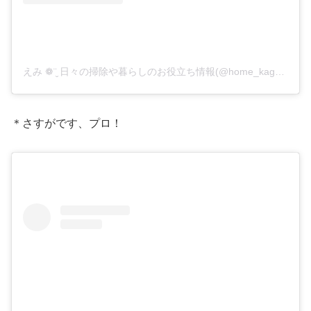
えみ ❁¨̮ 日々の掃除や暮らしのお役立ち情報(@home_kagaya_o1)がシェアした投稿
＊さすがです、プロ！